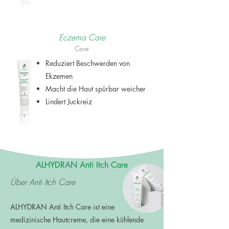
Eczema Care
Care
Reduziert Beschwerden von
Ekzemen
Macht die Haut spürbar weicher
Lindert Juckreiz
ALHYDRAN Anti Itch Care
Über Anti Itch Care
ALHYDRAN
Anti Itch Care ist eine
medizinische Hautcreme, di
e eine kühlende